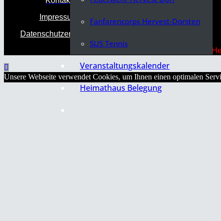
Kontakt
Impressum
Fanfarencorps Hervest-Dorsten
Datenschutzerklärung
SUS Tennis
2026 © Copyright Heimatverein Dorf-Her
Veranstaltungskalender
Unsere Webseite verwendet Cookies, um Ihnen einen optimalen Servic
Heimathaus Belegung