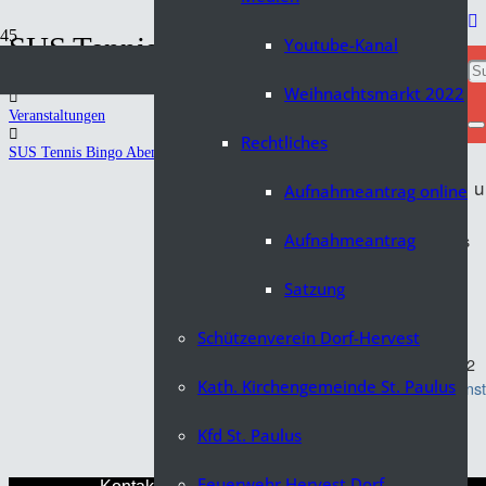
SUS Tennis Bingo Abend
Youtube-Kanal
Start
Weihnachtsmarkt 2022
Veranstaltungen
Rechtliches
SUS Tennis Bingo Abend
13. Februar 2026 
WANN:
Aufnahmeantrag online
Zeitzone
Aufnahmeantrag
Clubheim SuS Tennis
WO:
Holtrichtersweg 61
46284 Dorsten
Satzung
Deutschland
Schützenverein Dorf-Hervest
Thomas Bikowski
KONTAKT:
+49 151 20320112
Kath. Kirchengemeinde St. Paulus
Website der Verans
Kfd St. Paulus
Feuerwehr Hervest Dorf