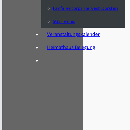
Fanfarencorps Hervest-Dorsten
SUS Tennis
Veranstaltungskalender
Heimathaus Belegung