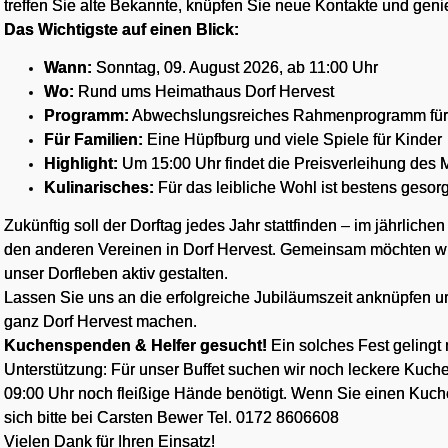
treffen Sie alte Bekannte, knüpfen Sie neue Kontakte und ge
Das Wichtigste auf einen Blick:
Wann:
Sonntag, 09. August 2026, ab 11:00 Uhr
Wo:
Rund ums Heimathaus Dorf Hervest
Programm:
Abwechslungsreiches Rahmenprogramm für 
Für Familien:
Eine Hüpfburg und viele Spiele für Kinder
Highlight:
Um 15:00 Uhr findet die Preisverleihung des 
Kulinarisches:
Für das leibliche Wohl ist bestens gesorg
Zukünftig soll der Dorftag jedes Jahr stattfinden – im jährli
den anderen Vereinen in Dorf Hervest. Gemeinsam möchten wi
unser Dorfleben aktiv gestalten.
Lassen Sie uns an die erfolgreiche Jubiläumszeit anknüpfen u
ganz Dorf Hervest machen.
Kuchenspenden & Helfer gesucht!
Ein solches Fest gelingt
Unterstützung: Für unser Buffet suchen wir noch leckere Ku
09:00 Uhr noch fleißige Hände benötigt. Wenn Sie einen Kuch
sich bitte bei Carsten Bewer Tel. 0172 8606608
Vielen Dank für Ihren Einsatz!