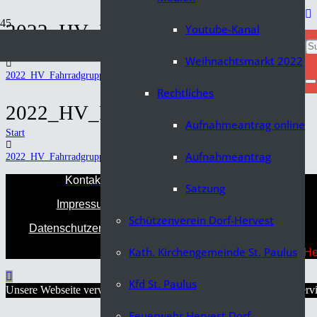
2022_HV_Fahrradgruppe
Youtube-Kanal
Start
Weihnachtsmarkt 2022
2022_HV_Fahrradgruppe
Rechtliches
2022_HV_Fahrradgruppe
Aufnahmeantrag online
Start
Aufnahmeantrag
2022_HV_Fahrradgruppe
Kontakt
Satzung
Impressum
Schützenverein Dorf-Hervest
Datenschutzerklärung
Kath. Kirchengemeinde St. Paulus
2026 © Copyright Heimatverein Dorf-Her
Kfd St. Paulus
Unsere Webseite verwendet Cookies, um Ihnen einen optimalen Servic
Feuerwehr Hervest Dorf